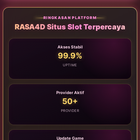
RINGKASAN PLATFORM
RASA4D Situs Slot Terpercaya
Akses Stabil
99.9%
UPTIME
Provider Aktif
50+
PROVIDER
Update Game