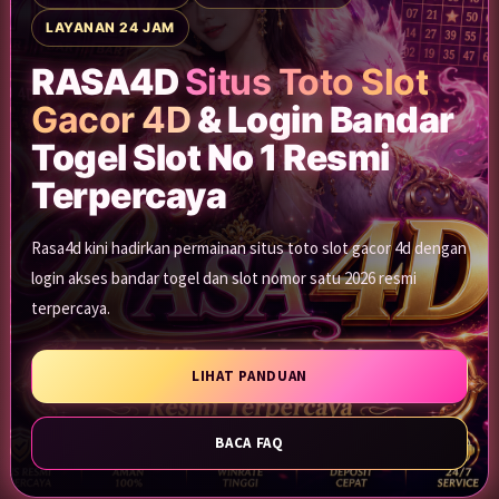
LAYANAN 24 JAM
RASA4D
Situs Toto Slot
Gacor 4D
& Login Bandar
Togel Slot No 1 Resmi
Terpercaya
Rasa4d kini hadirkan permainan situs toto slot gacor 4d dengan
login akses bandar togel dan slot nomor satu 2026 resmi
terpercaya.
LIHAT PANDUAN
BACA FAQ