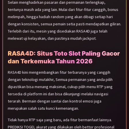
Selain menghadirkan pasaran dan permainan terlengkap,
tentunya masih ada yang lain. Mulai dari fitur-fitur canggih, bonus
melimpah, hingga hadiah random yang akan dibagi setiap hari
dengan konsisten, semua pemain setia pasti mendapatkan giliran.
Terlebih dari itu, mesin yang disediakan RASA4D juga telah
melewat uji kelayakan, dan pastinya mudah jackpot.
RASA4D: Situs Toto Slot Paling Gacor
dan Terkemuka Tahun 2026
RASA4D kini mengembangkan fitur terbarunya yang canggih
dengan teknologi mutakhir, Semua permainan yang anda pilih
dipastikan bisa menang maksimal, cukup pilih menu RTP yang
tersedia di platform ini dan bisa dikunjungi melalui navigasi
terarah. Bermain dengan santai dan kontrol emosi juga
merupakan salah satu kunci kemenangan.
Tidak hanya RTP saja yang baru, ada fitur bermanfaat lainnya.
PREDIKSI TOGEL akurat yang dilakukan oleh bettor profesional