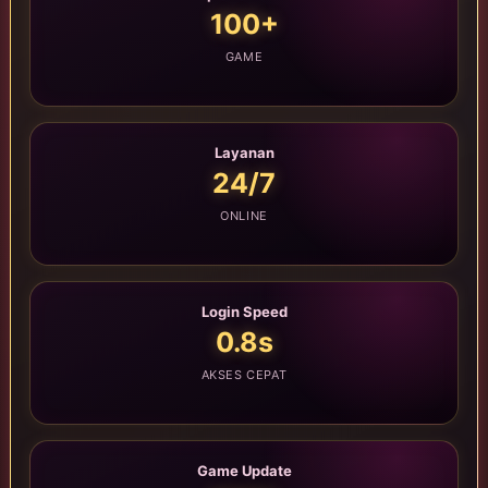
100+
GAME
Layanan
24/7
ONLINE
Login Speed
0.8s
AKSES CEPAT
Game Update