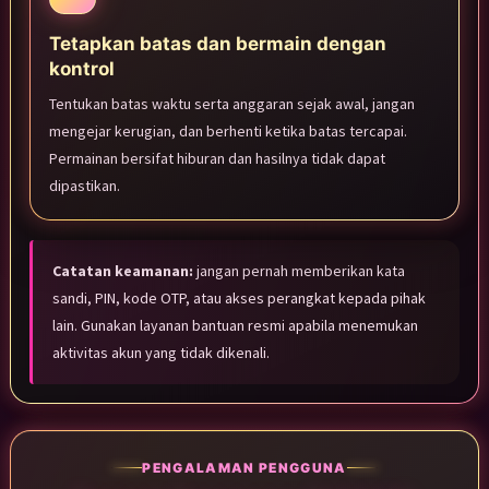
Tetapkan batas dan bermain dengan
kontrol
Tentukan batas waktu serta anggaran sejak awal, jangan
mengejar kerugian, dan berhenti ketika batas tercapai.
Permainan bersifat hiburan dan hasilnya tidak dapat
dipastikan.
Catatan keamanan:
jangan pernah memberikan kata
sandi, PIN, kode OTP, atau akses perangkat kepada pihak
lain. Gunakan layanan bantuan resmi apabila menemukan
aktivitas akun yang tidak dikenali.
PENGALAMAN PENGGUNA