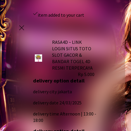
item added to your cart
RASA4D ~ LINK
LOGIN SITUS TOTO
SLOT GACOR &
BANDAR TOGEL 4D
RESMI TERPERCAYA
Rp 5.000
delivery option detail
delivery city
jakarta
delivery date
24/03/2025
delivery time
Afternoon | 13:00 -
18:00