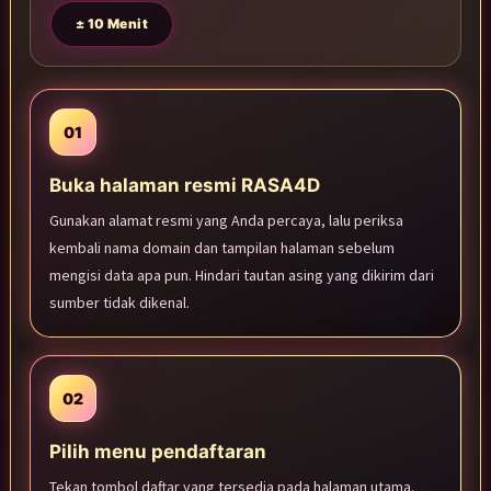
± 10 Menit
Buka halaman resmi RASA4D
Gunakan alamat resmi yang Anda percaya, lalu periksa
kembali nama domain dan tampilan halaman sebelum
mengisi data apa pun. Hindari tautan asing yang dikirim dari
sumber tidak dikenal.
Pilih menu pendaftaran
Tekan tombol daftar yang tersedia pada halaman utama.