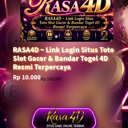
RASA4D ~ Link Login Situs Toto
Slot Gacor & Bandar Togel 4D
Resmi Terpercaya
Rp 10.000
Translation
Translation
Rp 100.000
missing:
missing:
en.products.general.regular_price
en.products.general.sale_price