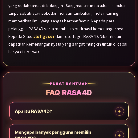
yang sudah tamat di bidang ini. Sang master melakukan ini bukan
tanpa sebab atau sekedar mencari tambahan, melainkan ingin
memberikan ilmu yang sangat bermanfaat ini kepada para
pelanggan RASA4D serta membalas budi hasil kemenangannya
kepada Situs
slot gacor
dan Toto Togel RASA4D. Nikamti dan
dapatkan kemenangan nyata yang sangat mungkin untuk di capai
hanya di RASA4D.
PUSAT BANTUAN
FAQ RASA4D
Apa itu RASA4D?
Mengapa banyak pengguna memilih