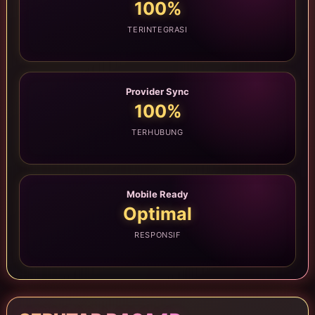
100%
TERINTEGRASI
Provider Sync
100%
TERHUBUNG
Mobile Ready
Optimal
RESPONSIF