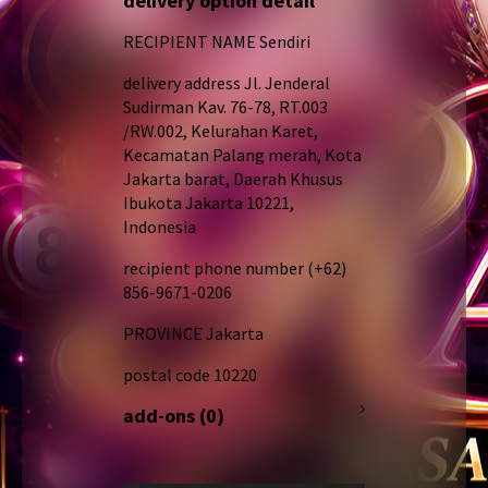
delivery option detail
RECIPIENT NAME
Sendiri
delivery address
Jl. Jenderal
Sudirman Kav. 76-78, RT.003
/RW.002, Kelurahan Karet,
Kecamatan Palang merah, Kota
Jakarta barat, Daerah Khusus
Ibukota Jakarta 10221,
Indonesia
recipient phone number
(+62)
856-9671-0206
PROVINCE
Jakarta
postal code
10220
add-ons (0)