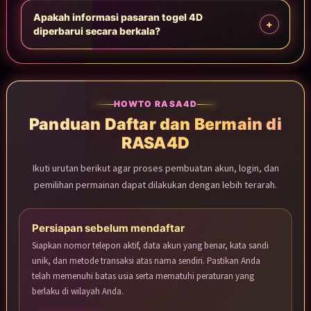
Apakah informasi pasaran togel 4D
diperbarui secara berkala?
HOWTO RASA4D
Panduan Daftar dan Bermain di
RASA4D
Ikuti urutan berikut agar proses pembuatan akun, login, dan
pemilihan permainan dapat dilakukan dengan lebih terarah.
Persiapan sebelum mendaftar
Siapkan nomor telepon aktif, data akun yang benar, kata sandi
unik, dan metode transaksi atas nama sendiri. Pastikan Anda
telah memenuhi batas usia serta mematuhi peraturan yang
berlaku di wilayah Anda.