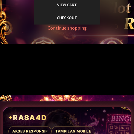
VIEW CART
CHECKOUT
Continue shopping
Rasa4d kini hadirkan permainan situs toto slot gacor
4d dengan login akses bandar togel dan slot nomor
satu 2026 resmi terpercaya.
Show More →
RASA4D
AKSES RESPONSIF
TAMPILAN MOBILE