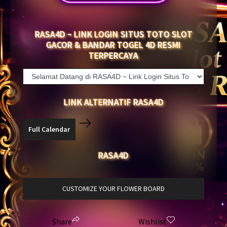
RASA4D ~ LINK LOGIN SITUS TOTO SLOT
GACOR & BANDAR TOGEL 4D RESMI
TERPERCAYA
LINK ALTERNATIF RASA4D
RASA4D
CUSTOMIZE YOUR FLOWER BOARD
Share
Wishlist