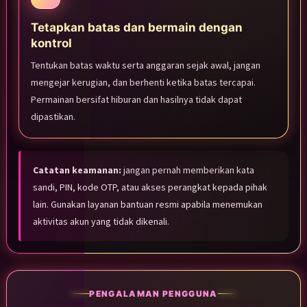
Tetapkan batas dan bermain dengan
kontrol
Tentukan batas waktu serta anggaran sejak awal, jangan
mengejar kerugian, dan berhenti ketika batas tercapai.
Permainan bersifat hiburan dan hasilnya tidak dapat
dipastikan.
Catatan keamanan:
jangan pernah memberikan kata
sandi, PIN, kode OTP, atau akses perangkat kepada pihak
lain. Gunakan layanan bantuan resmi apabila menemukan
aktivitas akun yang tidak dikenali.
PENGALAMAN PENGGUNA