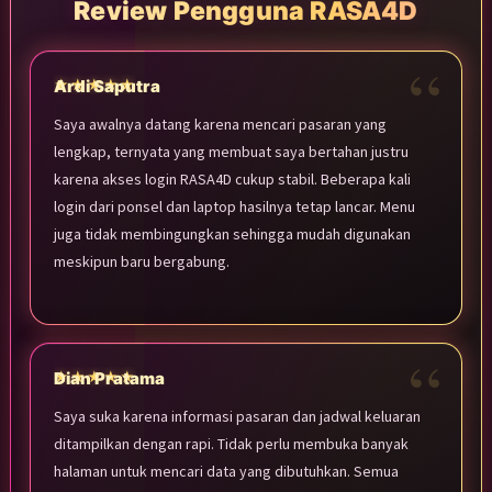
Review Pengguna RASA4D
Ardi Saputra
★★★★★
Saya awalnya datang karena mencari pasaran yang
lengkap, ternyata yang membuat saya bertahan justru
karena akses login RASA4D cukup stabil. Beberapa kali
login dari ponsel dan laptop hasilnya tetap lancar. Menu
juga tidak membingungkan sehingga mudah digunakan
meskipun baru bergabung.
Dian Pratama
★★★★★
Saya suka karena informasi pasaran dan jadwal keluaran
ditampilkan dengan rapi. Tidak perlu membuka banyak
halaman untuk mencari data yang dibutuhkan. Semua