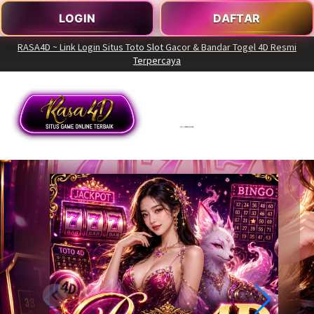
LOGIN
DAFTAR
RASA4D ~ Link Login Situs Toto Slot Gacor & Bandar Togel 4D Resmi
Terpercaya