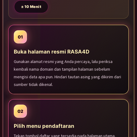
± 10 Menit
Buka halaman resmi RASA4D
Gunakan alamat resmi yang Anda percaya, lalu periksa
kembali nama domain dan tampilan halaman sebelum
mengisi data apa pun. Hindari tautan asing yang dikirim dari
sumber tidak dikenal.
Pilih menu pendaftaran
Tekan tombol daftar yang tersedia pada halaman utama.