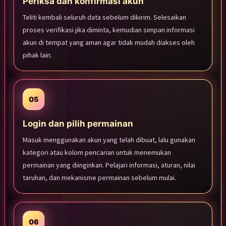
Periksa dan konfirmasi akun
Teliti kembali seluruh data sebelum dikirim. Selesaikan
proses verifikasi jika diminta, kemudian simpan informasi
akun di tempat yang aman agar tidak mudah diakses oleh
pihak lain.
Login dan pilih permainan
Masuk menggunakan akun yang telah dibuat, lalu gunakan
kategori atau kolom pencarian untuk menemukan
permainan yang diinginkan. Pelajari informasi, aturan, nilai
taruhan, dan mekanisme permainan sebelum mulai.