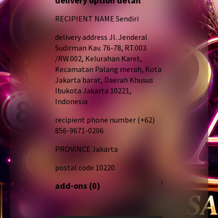
delivery option detail
RECIPIENT NAME
Sendiri
delivery address
Jl. Jenderal
Sudirman Kav. 76-78, RT.003
/RW.002, Kelurahan Karet,
Kecamatan Palang merah, Kota
Jakarta barat, Daerah Khusus
Ibukota Jakarta 10221,
Indonesia
recipient phone number
(+62)
856-9671-0206
PROVINCE
Jakarta
postal code
10220
add-ons (0)