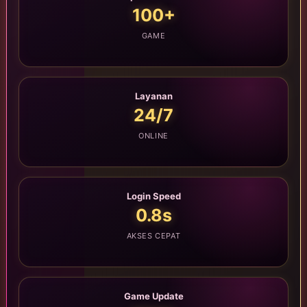
100+
GAME
Layanan
24/7
ONLINE
Login Speed
0.8s
AKSES CEPAT
Game Update